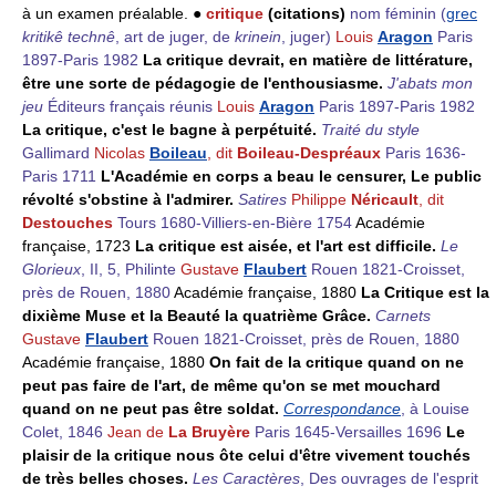
à un examen préalable. ●
critique
(citations)
nom féminin
(
grec
kritikê technê
, art de juger, de
krinein
, juger)
Louis
Aragon
Paris
1897-Paris 1982
La critique devrait, en matière de littérature,
être une sorte de pédagogie de l'enthousiasme.
J'abats mon
jeu
Éditeurs français réunis
Louis
Aragon
Paris 1897-Paris 1982
La critique, c'est le bagne à perpétuité.
Traité du style
Gallimard
Nicolas
Boileau
, dit
Boileau-Despréaux
Paris 1636-
Paris 1711
L'Académie en corps a beau le censurer, Le public
révolté s'obstine à l'admirer.
Satires
Philippe
Néricault
, dit
Destouches
Tours 1680-Villiers-en-Bière 1754
Académie
française, 1723
La critique est aisée, et l'art est difficile.
Le
Glorieux
, II, 5, Philinte
Gustave
Flaubert
Rouen 1821-Croisset,
près de Rouen, 1880
Académie française, 1880
La Critique est la
dixième Muse et la Beauté la quatrième Grâce.
Carnets
Gustave
Flaubert
Rouen 1821-Croisset, près de Rouen, 1880
Académie française, 1880
On fait de la critique quand on ne
peut pas faire de l'art, de même qu'on se met mouchard
quand on ne peut pas être soldat.
Correspondance
, à Louise
Colet, 1846
Jean de
La Bruyère
Paris 1645-Versailles 1696
Le
plaisir de la critique nous ôte celui d'être vivement touchés
de très belles choses.
Les Caractères
, Des ouvrages de l'esprit