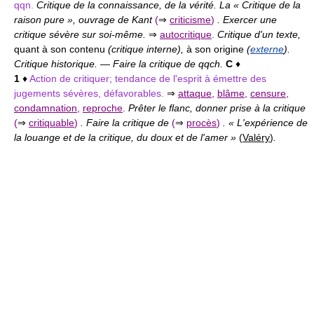
qqn.
Critique de la connaissance, de la vérité. La « Critique de la
raison pure », ouvrage de Kant
(
⇒
criticisme
)
. Exercer une
critique sévère sur soi-même.
⇒
autocritique
.
Critique d'un texte,
quant à son contenu
(critique interne),
à son origine
(
externe
).
Critique historique.
—
Faire la critique de qqch.
C
♦
1
♦
Action de critiquer; tendance de l'esprit à émettre des
jugements sévères, défavorables.
⇒
attaque
,
blâme
,
censure
,
condamnation
,
reproche
.
Prêter le flanc, donner prise à la critique
(
⇒
critiquable
)
. Faire la critique de
(
⇒
procès
)
. « L'expérience de
la louange et de la critique, du doux et de l'amer »
(
Valéry
)
.