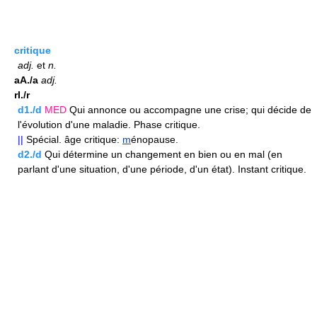
critique
adj.
et
n.
aA./a
adj.
rI./r
d1./d
MED
Qui annonce ou accompagne une crise; qui décide de
l'évolution d'une maladie. Phase critique.
||
Spécial. âge critique:
m
énopause.
d2./d
Qui détermine un changement en bien ou en mal (en
parlant d'une situation, d'une période, d'un état). Instant critique.