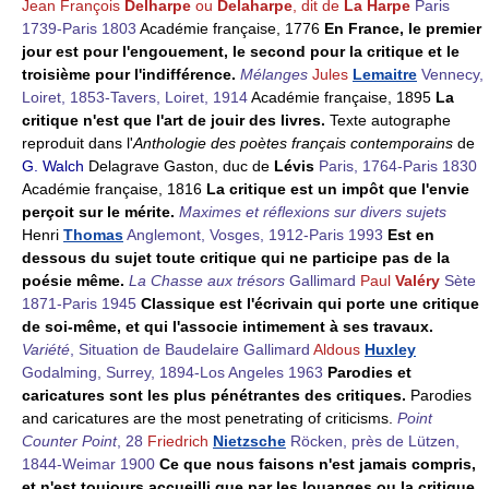
Jean François
Delharpe
ou
Delaharpe
, dit de
La Harpe
Paris
1739-Paris 1803
Académie française, 1776
En France, le premier
jour est pour l'engouement, le second pour la critique et le
troisième pour l'indifférence.
Mélanges
Jules
Lemaitre
Vennecy,
Loiret, 1853-Tavers, Loiret, 1914
Académie française, 1895
La
critique n'est que l'art de jouir des livres.
Texte autographe
reproduit dans l'
Anthologie des poètes français contemporains
de
G. Walch
Delagrave Gaston, duc de
Lévis
Paris, 1764-Paris 1830
Académie française, 1816
La critique est un impôt que l'envie
perçoit sur le mérite.
Maximes et réflexions sur divers sujets
Henri
Thomas
Anglemont, Vosges, 1912-Paris 1993
Est en
dessous du sujet toute critique qui ne participe pas de la
poésie même.
La Chasse aux trésors
Gallimard
Paul
Valéry
Sète
1871-Paris 1945
Classique est l'écrivain qui porte une critique
de soi-même, et qui l'associe intimement à ses travaux.
Variété
, Situation de Baudelaire Gallimard
Aldous
Huxley
Godalming, Surrey, 1894-Los Angeles 1963
Parodies et
caricatures sont les plus pénétrantes des critiques.
Parodies
and caricatures are the most penetrating of criticisms.
Point
Counter Point
, 28
Friedrich
Nietzsche
Röcken, près de Lützen,
1844-Weimar 1900
Ce que nous faisons n'est jamais compris,
et n'est toujours accueilli que par les louanges ou la critique.