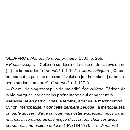
GEOFFROY,
Manuel de méd. pratique,
1800, p. 256.
♦
Phase critique.
,,Celle où se dessine la crise et donc l'évolution
(...) de la maladie`` (
Lar. méd.
t. 1 1971).
Jours critiques.
,,Ceux
au cours desquels se dessine l'évolution [de la maladie] dans un
sens ou dans un autre`` (
Lar. méd.
t. 1 1971).
—
P. ext.
[Ne s'agissant plus de maladie]
Âge critique.
Période de
la vie marquée par certains phénomènes qui annoncent la
vieillesse, et
en partic.,
chez la femme, arrêt de la menstruation.
Synon.
ménopause.
Pour cette dernière période
[
la ménopause
],
on parle souvent d'âge critique mais cette expression nous paraît
malheureuse parce qu'elle risque d'accentuer chez certaines
personnes une anxiété néfaste
(BASTIN 1970,
s.v. climatère
).