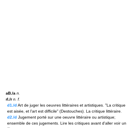
aB./a
n.
rI./r
n.
f.
d1./d
Art de juger les oeuvres littéraires et artistiques. "La critique
est aisée, et l'art est difficile" (Destouches). La critique littéraire.
d2./d
Jugement porté sur une oeuvre littéraire ou artistique;
ensemble de ces jugements. Lire les critiques avant d'aller voir un