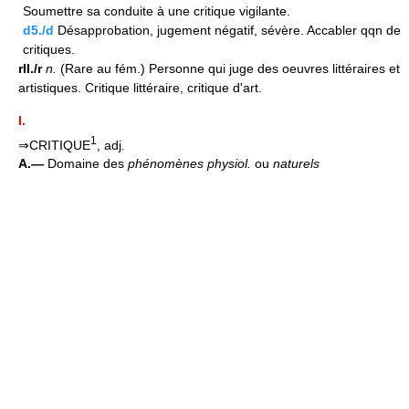
Soumettre sa conduite à une critique vigilante.
d5./d
Désapprobation, jugement négatif, sévère. Accabler qqn de
critiques.
rII./r
n.
(Rare au fém.) Personne qui juge des oeuvres littéraires et
artistiques. Critique littéraire, critique d'art.
I.
1
⇒CRITIQUE
, adj.
A.—
Domaine des
phénomènes physiol.
ou
naturels