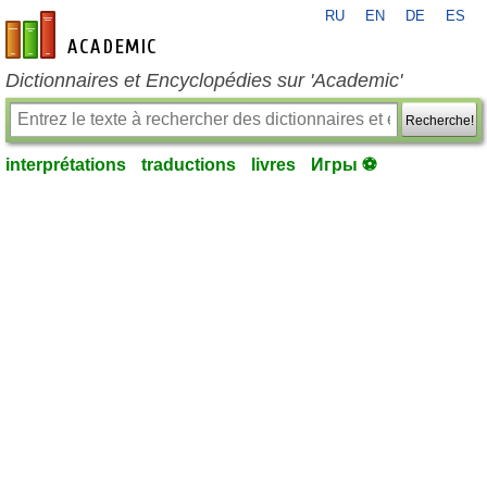
RU
EN
DE
ES
fr-academic.com
Dictionnaires et Encyclopédies sur 'Academic'
Recherche!
interprétations
traductions
livres
Игры ⚽