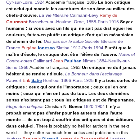
Cyr-sur-Loire, 1924
Académie française, 1896
Le bon critique
est celui qui raconte les aventures de son âme au milieu des
chefs-d'œuvre.
La Vie littéraire
Calmann-Lévy
Remy de
Gourmont
Bazoches-au-Houlme, Orne, 1858-Paris 1915
Soyez
humains : si vous avez un fils qui ne sait pas distinguer les
couleurs, faites-en plutôt un critique d'art qu'un mécanicien
de chemin de fer.
Des pas sur le sable
Société littéraire de
France
Eugène
Ionesco
Slatina 1912-Paris 1994
Plutôt que le
maître d'école, le critique doit être l'élève de l'œuvre.
Notes et
Contre-notes
Gallimard
Jean
Paulhan
Nîmes 1884-Neuilly-sur-
Seine 1968
Académie française, 1963
Un critique ne doit jamais
hésiter à se rendre ridicule.
Le Bonheur dans l'esclavage
Pauvert
Erik
Satie
Honfleur 1866-Paris 1925
Il y a trois sortes de
critiques : ceux qui ont de l'importance ; ceux qui en ont
moins ; ceux qui n'en ont pas du tout. Les deux dernières
sortes n'existent pas : tous les critiques ont de l'importance.
Éloge des critiques
Christian N.
Bovee
1820-1904
Il n'y a
probablement pas d'enfer pour les auteurs dans l'autre
monde — ils ont trop à souffrir des critiques et des éditeurs
dans celui-ci.
There is probably no hell for authors in the next
world — they suffer so much from critics and publishers in this.
Authors
Benjamin
Disraeli
, comte
de Beaconsfield
Londres