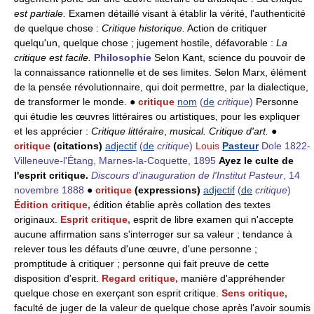
est partiale.
Examen détaillé visant à établir la vérité, l'authenticité
de quelque chose :
Critique historique.
Action de critiquer
quelqu'un, quelque chose ; jugement hostile, défavorable :
La
critique est facile.
Philosophie
Selon Kant, science du pouvoir de
la connaissance rationnelle et de ses limites. Selon Marx, élément
de la pensée révolutionnaire, qui doit permettre, par la dialectique,
de transformer le monde. ●
critique
nom
(
de
critique
)
Personne
qui étudie les œuvres littéraires ou artistiques, pour les expliquer
et les apprécier :
Critique littéraire
,
musical.
Critique d'art.
●
critique
(citations)
adjectif
(
de
critique
)
Louis
Pasteur
Dole 1822-
Villeneuve-l'Étang, Marnes-la-Coquette, 1895
Ayez le culte de
l'esprit critique.
Discours d'inauguration de l'Institut Pasteur
, 14
novembre 1888
●
critique
(expressions)
adjectif
(
de
critique
)
Édition critique,
édition établie après collation des textes
originaux.
Esprit critique,
esprit de libre examen qui n'accepte
aucune affirmation sans s'interroger sur sa valeur ; tendance à
relever tous les défauts d'une œuvre, d'une personne ;
promptitude à critiquer ; personne qui fait preuve de cette
disposition d'esprit.
Regard critique,
manière d'appréhender
quelque chose en exerçant son esprit critique.
Sens critique,
faculté de juger de la valeur de quelque chose après l'avoir soumis