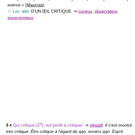
exerce »
(
Maurras
)
.
♢
Loc. adv.
D'UN ŒIL CRITIQUE.
⇒
curieux
,
observateur
,
soupçonneux
.
o
3
♦
Qui critique (2
), est porté à critiquer.
⇒
négatif
.
Il s'est montré
très critique. Être critique à l'égard de qqn, envers qqn. Esprit