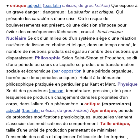
●
critique
adjectif
(
bas latin
criticus
, du grec
kritikos
)
Qui expose à
un grave danger ; dangereux :
La situation est critique.
Qui
présente les caractères d'une crise. Où le risque de
bouleversements est présent, où une décision s'impose pour
éviter des conséquences fâcheuses ; crucial :
Seuil critique.
Nucléaire
Se dit d'un milieu ou d'un système siège d'une réaction
nucléaire de fission en chaîne et tel que, dans un temps donné, le
nombre de neutrons produits est égal au nombre des neutrons qui
disparaissent.
Philosophie
Selon Saint-Simon et Proudhon, se dit
d'une période au cours de laquelle se produit une transformation
sociale et économique (
par opposition
à une période organique,
bornée par deux périodes critiques). Relatif à la démarche
philosophique pratiquée en particulier par Kant et Marx.
Physique
Se dit des grandeurs (
masse
, température, pression, etc.) pour
lesquelles se produit un changement dans les propriétés d'un
corps, dans l'allure d'un phénomène. ●
critique
(expressions)
adjectif
(
bas latin
criticus
, du grec
kritikos
)
Âge critique,
période
de profondes modifications physiologiques, auxquelles viennent
s'associer des modifications du comportement.
Taille critique,
taille d'une unité de production permettant de minimiser
l'ensemble des coûts et d'optimiser l'efficacité de l'entreprise ;