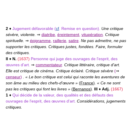
2
♦
Jugement défavorable (
cf
. Remise en question).
Une critique
sévère, violente.
⇒
diatribe
,
éreintement
,
vitupération
.
Critique
spirituelle.
⇒
épigramme
,
raillerie
,
satire
.
Ne pas admettre, ne pas
supporter les critiques. Critiques justes, fondées. Faire, formuler
des critiques.
II
♦
N.
(1637)
Personne qui juge des ouvrages de l'esprit, des
œuvres d'art.
⇒
commentateur
.
Critique littéraire, critique d'art.
Elle est critique de cinéma. Critique éclairé. Critique sévère
(
⇒
censeur
)
. « Le bon critique est celui qui raconte les aventures de
son âme au milieu des chefs-d'œuvre »
(
France
)
. « Ce ne sont
pas les critiques qui font les livres »
(
Bernanos
)
.
III
♦
Adj.
(1667)
1
♦
Qui décide de la valeur, des qualités et des défauts des
ouvrages de l'esprit, des œuvres d'art.
Considérations, jugements
critiques.