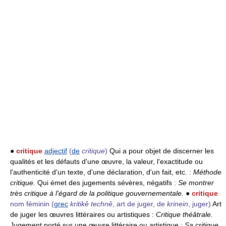
●
critique
adjectif
(
de
critique
)
Qui a pour objet de discerner les
qualités et les défauts d'une œuvre, la valeur, l'exactitude ou
l'authenticité d'un texte, d'une déclaration, d'un fait, etc. :
Méthode
critique.
Qui émet des jugements sévères, négatifs :
Se montrer
très critique à l'égard de la politique gouvernementale.
●
critique
nom féminin
(
grec
kritikê technê
, art de juger, de
krinein
, juger)
Art
de juger les œuvres littéraires ou artistiques :
Critique théâtrale.
Jugement porté sur une œuvre littéraire ou artistique :
Sa critique