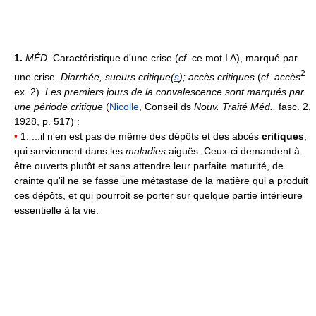
1.
MÉD.
Caractéristique d'une crise (
cf.
ce mot I A), marqué par
2
une crise.
Diarrhée, sueurs critique(
s
); accès critiques
(
cf. accès
ex. 2).
Les premiers jours de la convalescence sont marqués par
une période critique
(
Nicolle
, Conseil ds
Nouv. Traité Méd.,
fasc. 2,
1928, p. 517) :
•
1. ...il n'en est pas de même des dépôts et des abcès
critiques
,
qui surviennent dans les
maladies
aiguës. Ceux-ci demandent à
être ouverts plutôt et sans attendre leur parfaite maturité, de
crainte qu'il ne se fasse une métastase de la matière qui a produit
ces dépôts, et qui pourroit se porter sur quelque partie intérieure
essentielle à la vie.