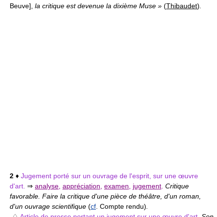
Beuve],
la critique est devenue la dixième Muse »
(
Thibaudet
)
.
2
♦
Jugement porté sur un ouvrage de l'esprit, sur une œuvre
d'art.
⇒
analyse
,
appréciation
,
examen
,
jugement
.
Critique
favorable. Faire la critique d'une pièce de théâtre, d'un roman,
d'un ouvrage scientifique
(
cf
. Compte rendu)
.
♢
Article de presse portant un jugement sur une œuvre d'art.
Son