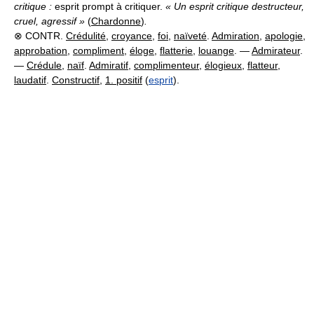
critique :
esprit prompt à critiquer.
« Un esprit critique destructeur,
cruel, agressif »
(
Chardonne
)
.
⊗ CONTR.
Crédulité
,
croyance
,
foi
,
naïveté
.
Admiration
,
apologie
,
approbation
,
compliment
,
éloge
,
flatterie
,
louange
. —
Admirateur
.
—
Crédule
,
naïf
.
Admiratif
,
complimenteur
,
élogieux
,
flatteur
,
laudatif
.
Constructif
,
1. positif
(
esprit
).