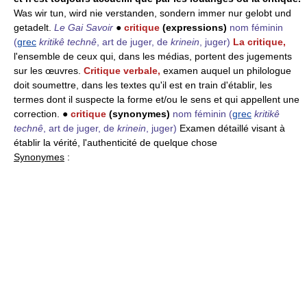
Was wir tun, wird nie verstanden, sondern immer nur gelobt und
getadelt.
Le Gai Savoir
●
critique
(expressions)
nom féminin
(
grec
kritikê technê
, art de juger, de
krinein
, juger)
La critique,
l'ensemble de ceux qui, dans les médias, portent des jugements
sur les œuvres.
Critique verbale,
examen auquel un philologue
doit soumettre, dans les textes qu'il est en train d'établir, les
termes dont il suspecte la forme et/ou le sens et qui appellent une
correction. ●
critique
(synonymes)
nom féminin
(
grec
kritikê
technê
, art de juger, de
krinein
, juger)
Examen détaillé visant à
établir la vérité, l'authenticité de quelque chose
Synonymes
: