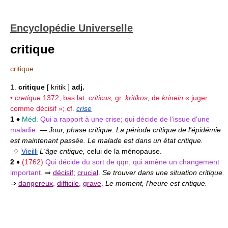
Encyclopédie Universelle
critique
critique
1.
critique
[ kritik ]
adj.
•
cretique
1372;
bas lat.
criticus,
gr.
kritikos,
de
krinein
« juger
comme décisif »; cf.
crise
1
♦
Méd.
Qui a rapport à une crise; qui décide de l'issue d'une
maladie.
—
Jour, phase critique. La période critique de l'épidémie
est maintenant passée. Le malade est dans un état critique.
♢
Vieilli
L'âge critique,
celui de la ménopause.
2
♦
(1762)
Qui décide du sort de qqn; qui amène un changement
important.
⇒
décisif
;
crucial
.
Se trouver dans une situation critique.
⇒
dangereux
,
difficile
,
grave
.
Le moment, l'heure est critique.